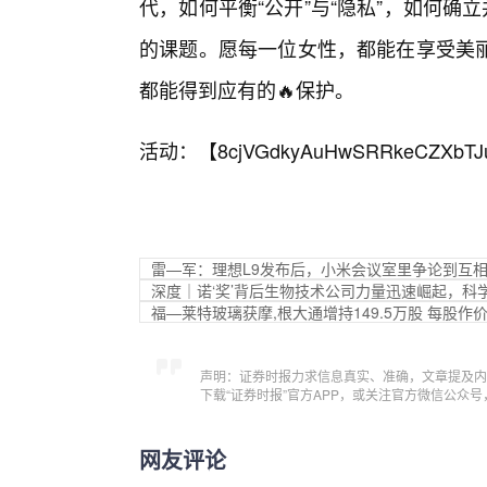
代，如何平衡“公开”与“隐私”，如何确
的课题。愿每一位女性，都能在享受美
都能得到应有的🔥保护。
活动：【
8cjVGdkyAuHwSRRkeCZXbTJ
雷—军：理想L9发布后，小米会议室里争论到互相
深度｜诺‘奖’背后生物技术公司力量迅速崛起，科
福—莱特玻璃获摩,根大通增持149.5万股 每股作价约
声明：证券时报力求信息真实、准确，文章提及内
下载“证券时报”官方APP，或关注官方微信公众
网友评论