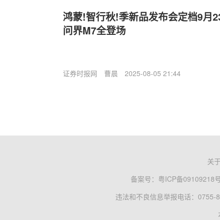
鸿蒙!智行秋!季新品发布会定档9月2
问界M7全登场
证券时报网
曹晨
2025-08-05 21:44
关
备案号：
粤ICP备09109218
违法和不良信息举报电话：0755-83