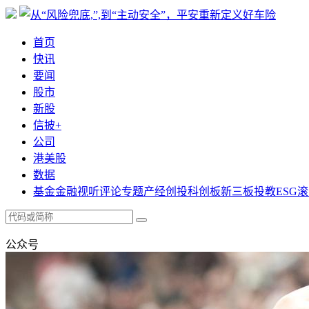
首页
快讯
要闻
股市
新股
信披+
公司
港美股
数据
基金
金融
视听
评论
专题
产经
创投
科创板
新三板
投教
ESG
滚
公众号