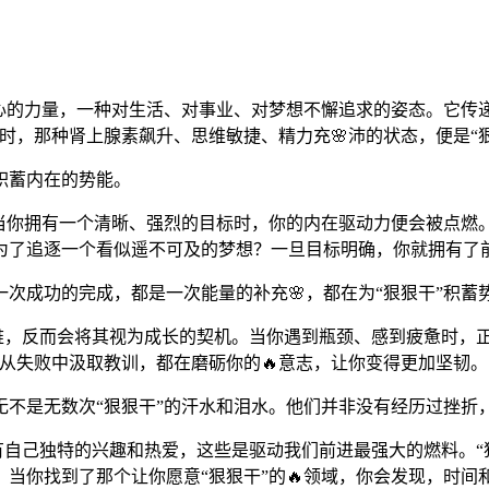
心的力量，一种对生活、对事业、对梦想不懈追求的姿态。它传
时，那种肾上腺素飙升、思维敏捷、精力充🌸沛的状态，便是“
积蓄内在的势能。
你拥有一个清晰、强烈的目标时，你的内在驱动力便会被点燃。“狠
是为了追逐一个看似遥不可及的梦想？一旦目标明确，你就拥有了
次成功的完成，都是一次能量的补充🌸，都在为“狠狠干”积蓄
困难，反而会将其视为成长的契机。当你遇到瓶颈、感到疲惫时，正
从失败中汲取教训，都在磨砺你的🔥意志，让你变得更加坚韧。
不是无数次“狠狠干”的汗水和泪水。他们并非没有经历过挫折，
都有自己独特的兴趣和热爱，这些是驱动我们前进最强大的燃料。
当你找到了那个让你愿意“狠狠干”的🔥领域，你会发现，时