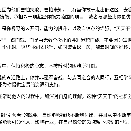
是因为他们害怕失败，害怕未知。只有当你敢于走出舒适区，去尝
技能，承担📝一项超出你能力范围的项目，或者与那些比你更
是你视野的🔥开阔，能力的提升，以及自信心的增强。“天天干
并📝非一蹴而就，而是由无数个微小的胜利累积而成。不要因为短
一个小时。这些“微小进步”，如同滚雪球一般，随着时间的推移
程中，保持积极的心态，不被暂时的困难所打倒。
越的🔥道路上，你并非孤军奋战。与志同道合的人同行，互相
能为你提供宝贵的资源和支持。
在帮助他人的过程中，加深对自身的理解。这种“天天干”的社群
，再到“引领者”的蜕变。当你能够持续不断地付出，并且从中不
将能够引领他人，影响行业，在自己热爱的领域留下深刻的印记