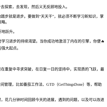
作中挥洒，也可能是在创业的道路上披荆斩امت。关键在于，你要敢于去探索，去发现，然后义无反顾地投入。
地踏步就是退步。要做到“天天干”，就必须不断学习新知识，掌
策略。
断地跃升。
对学习进步的持续渴望。当你成功地激活了内在的引擎，你便🔥
的强大起点。
是在重复中寻求突破，在日复一日的坚持中，实现质的飞跃，最
，比如番茄工作法、GTD（GetThingsDone）等，帮助
时，花几分钟时间回顾今天的进展，遇到的问题，以及可以改进