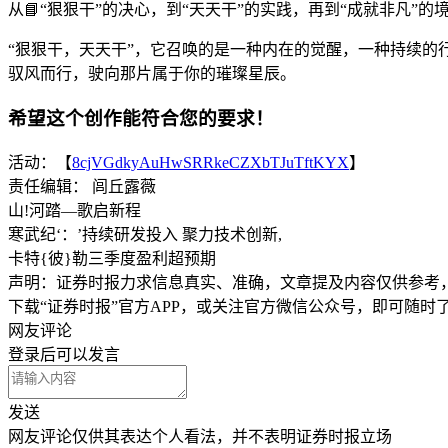
从📘“狠狠干”的决心，到“天天干”的实践，再到“成就非凡”
“狠狠干，天天干”，它召唤的是一种内在的觉醒，一种持续
驭风而行，驶向那片属于你的璀璨星辰。
希望这个创作能符合您的要求！
活动：【
8cjVGdkyAuHwSRRkeCZXbTJuTftKYX
】
责任编辑： 闾丘露薇
山!河踏—歌启新程
寒武纪‘：’持续研发投入 聚力技术创新,
卡特{彼}勒三季度盈利超预期
声明：证券时报力求信息真实、准确，文章提及内容仅供参考
下载“证券时报”官方APP，或关注官方微信公众号，即可随
网友评论
登录
后可以发言
发送
网友评论仅供其表达个人看法，并不表明证券时报立场