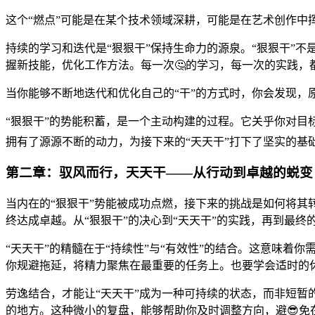
持续的学习和迭代是“狠狠干”保持生命力的源泉。“狠狠干”
握新技能，优化工作方法。每一次🤔的学习，每一次的实践，
当你能够不断地迭代和优化自己的“干”的方式时，你会发现，
“狠狠干”的势能积蓄，是一个主动构建的过程。它关乎你对目
拥有了源源不断的动力，为接下来的“天天干”打下了坚实的基
第二章：驭风而行，天天干——从行动到卓越的蜕变
当内在的“狠狠干”势能被成功点燃，接下来的挑战是如何将其
终达成卓越。从“狠狠干”的决心到“天天干”的实践，再到最终
“天天干”的精髓在于“持续性”与“有效性”的结合。这意味着你需
你规避拖延，将精力聚焦在最重要的任务上。也要学会适时的
劳逸结合，才能让“天天干”成为一种可持续的状态，而非短暂
的地方。这种微小的复盘，能够帮助你及时调整方向，避😎免