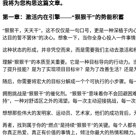
我将为您构思这篇文章。
第一章：激活内在引擎——“狠狠干”的势能积蓄
“狠狠干，天天干”，这不仅仅是一句口号，更是一种深植于内
达目的誓不罢休”的决心。想象一下，当你全身心投入一件事情
这种状态的形成，并非凭空而来，而是需要我们主动去激活和
理解“狠狠干”的本质至关重要。它是一种目标导向的行动力。当
了提升技能？是为了实现项目目标🌸？是为了改善生活？还
随后，你需要将宏大的目标分解成一个个可执行的小步骤。每一
拥抱挑战是“狠狠干”的催化剂。“狠狠干”意味着你不会回避
持”，一种对舒适区之外的渴望。每一次主动迎接挑战，每一次
想想那些伟大的发明家、运动员、艺术家，他们的成功背后，无
再者，找到属于你的“燃点”是持续“狠狠干”的关键。每个人
你真正热爱、真正有价值的事情上，倾注你最大的热情和精力。