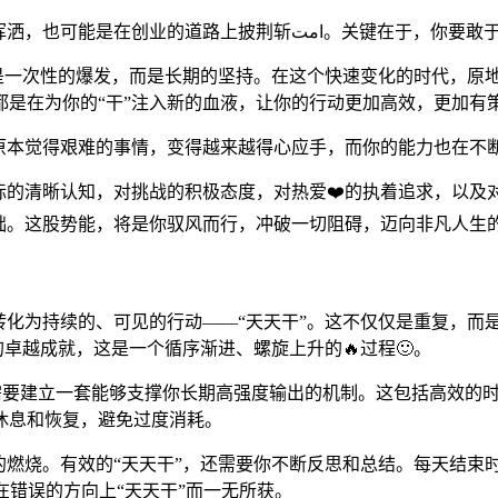
这个“燃点”可能是在某个技术领域深耕，可能是在艺术创
不是一次性的爆发，而是长期的坚持。在这个快速变化的时代，原
都是在为你的“干”注入新的血液，让你的行动更加高效，更加有
原本觉得艰难的事情，变得越来越得心应手，而你的能力也在不
标的清晰认知，对挑战的积极态度，对热爱❤️的执着追求，以及
础。这股势能，将是你驭风而行，冲破一切阻碍，迈向非凡人生
转化为持续的、可见的行动——“天天干”。这不仅仅是重复，而
的卓越成就，这是一个循序渐进、螺旋上升的🔥过程🙂。
要建立一套能够支撑你长期高强度输出的机制。这包括高效的时间管理
休息和恢复，避免过度消耗。
的燃烧。有效的“天天干”，还需要你不断反思和总结。每天结束
在错误的方向上“天天干”而一无所获。