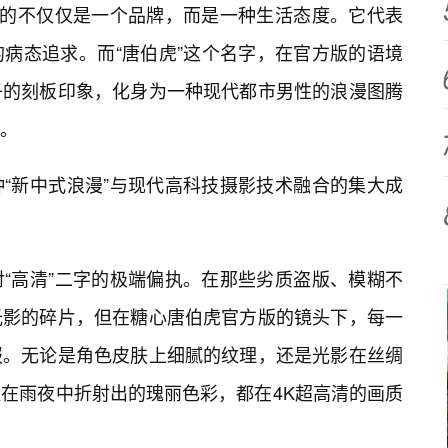
论的不仅仅是一个品牌，而是一种生活态度。它代表
病态追求。而“唐伯虎”这个名字，在官方版的语境
子的刻板印象，化身为一种现代都市男性的浪漫图腾
。
“新中式浪漫”与现代高科技摄影技术融合的集大成
对“高清”二字的极端偏执。在那些劣质盗版、模糊不
光影的碎片，但在糖心唐伯虎官方版的镜头下，每一
报。无论是角色皮肤上细腻的纹理，还是光影在丝绸
在雨夜中折射出的瑰丽色彩，都在4K超高清的画质