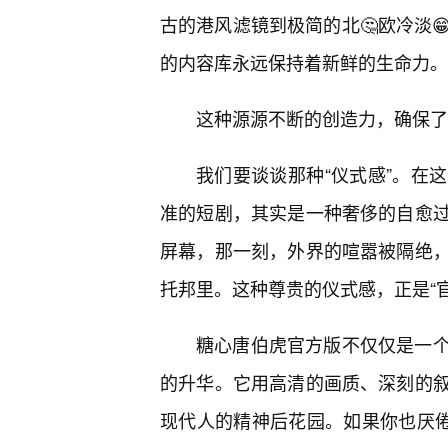
古的港风滤镜到极简的北🤔欧冷淡
的内容库永远保持着新鲜的生命力。
这种源源不断的创造力，确保了
我们要谈谈那种“仪式感”。在
准的短剧，其实是一种奢侈的自愈
屏幕，那一刻，外界的喧嚣被隔绝
托邦里。这种尊贵的仪式感，正是“
糖心唐伯虎官方版不仅仅是一
的升华。它用高清的画质、深刻的
现代人的精神后花园。如果你也厌倦