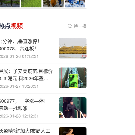
热点
视频
换一换
1;分钟，,垂直涨停！
000078，六连板！
2026-01-26 01:12:31
星展：予艾美疫苗.目标价
8.‘3’港元 料2026年盈利
好转将推动股价重估
2026-01-27 13:28:31
600977，一字涨—停！
带动一批跟涨
2026-01-28 12:12:31
长盈精‘密’加大!布局人工