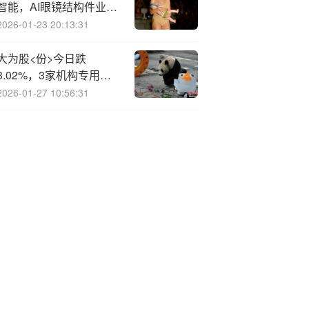
智能，AI眼镜结构件业务
客户优势显著
2026-01-23 20:13:31
大为股<份>今日跌
3.02%，3家机构专用席
位净卖出1.15亿元
2026-01-27 10:56:31