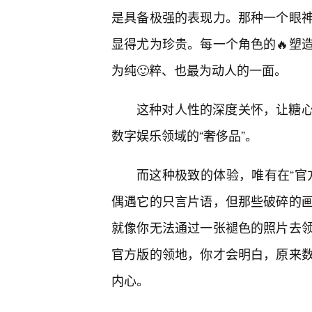
是具备极强的表现力。那种一个眼
显得尤为珍贵。每一个角色的🔥塑
为纯🙂粹、也最为动人的一面。
这种对人性的深度关怀，让糖
数字娱乐领域的“奢侈品”。
而这种极致的体验，唯有在“官
偶遇它的只言片语，但那些破碎的画
就像你无法通过一张褪色的照片去领
官方版的领地，你才会明白，原来
内心。