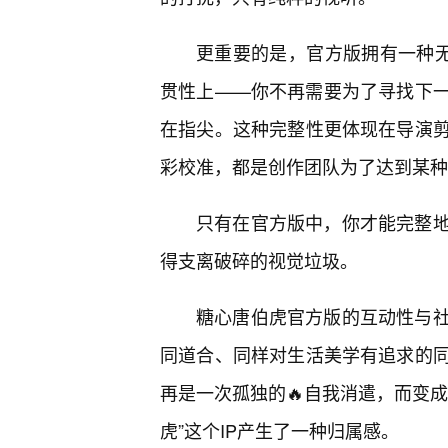
更重要的是，官方版拥有一种无
贯性上——你不再需要为了寻找下
在指尖。这种完整性更体现在导演
彩校准，都是创作团队为了达到某种
只有在官方版中，你才能完整
得支离破碎的视觉垃圾。
糖心唐伯虎官方版的互动性与
同道合、同样对生活美学有追求的
再是一次孤独的🔥自我消遣，而变
虎”这个IP产生了一种归属感。