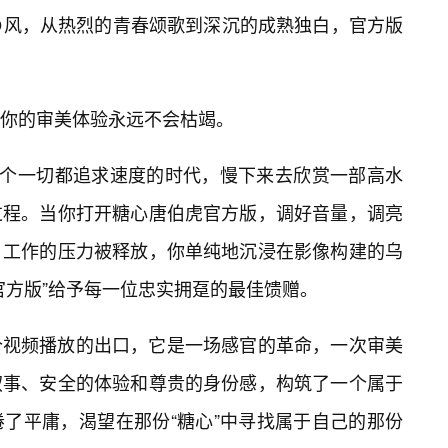
😁风，从热烈的青春颂歌到深沉的成熟独白，官方版
你的审美体验永远不会枯竭。
这个一切都追求速度的时代，慢下来去欣赏一部高水
过程。当你打开糖心唐伯虎官方版，调好音量，调亮
，工作的压力被释放，你单纯地沉浸在影像构建的乌
官方版”给予每一位忠实拥趸的最佳馈赠。
个视频播放的出口，它是一场感官的革命，一次审美
叙事、安全的体验和尊贵的身份感，构筑了一个属于
了平庸，渴望在那份“糖心”中寻找属于自己的那份