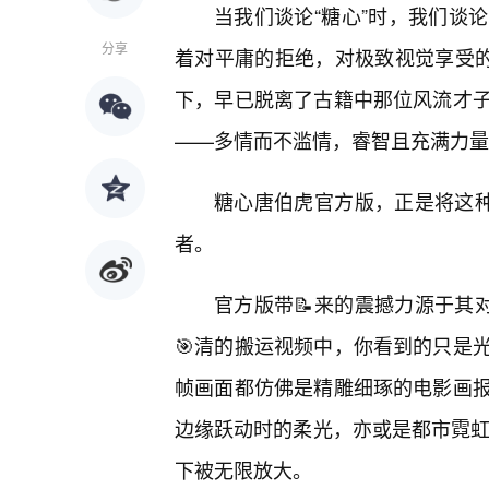
当我们谈论“糖心”时，我们谈
分享
着对平庸的拒绝，对极致视觉享受的
下，早已脱离了古籍中那位风流才
——多情而不滥情，睿智且充满力量
糖心唐伯虎官方版，正是将这种
者。
官方版带📝来的震撼力源于其
🎯清的搬运视频中，你看到的只是
帧画面都仿佛是精雕细琢的电影画
边缘跃动时的柔光，亦或是都市霓虹
下被无限放大。