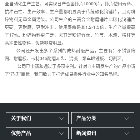
全自动化生产工艺，可实现日产合金锤片
10000
片，锤片使用寿命、
抗冲击性、生产效率、生产量都明显高于传统碳化钨锤片，且对粉
碎物料无重金属污染。公司生产的三高合金耐磨锤片比碳化钨锤片
更硬，更耐磨，更耐冲击，使用寿命是其
1.2-1.5
倍，生产产量提高
了
17%
。粉碎物料更广泛，尤其是粉碎竹丝、竹节、木渣、秸秆等
高冲击性物料，优势非常明显。
公司还开发出多个系列的成熟耐磨产品，主要有：不锈钢筛
网、耐磨板、卡特
345
耐磨斗齿、混凝土泵车眼镜板、切割环。
公司已申请和通过了多项专利。针对自主研发生产的产品申请
了“乃氏”商标，我们致力于打造成易损件行业中的知名品牌。
关于我们
产品分类
优势产品
新闻资讯