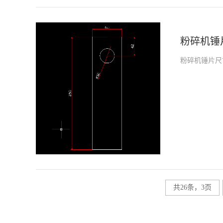
粉碎机锤
粉碎机锤片尺
共26条，3页