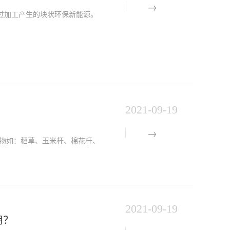
过加工产生的块状环保新能源。
2021-09-19
物如：稻草、玉米杆、棉花杆、
2021-09-19
用？