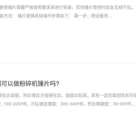
更换锤片需要严格按照要求来进行安装，否则锤片使用时就会互相干扰。
装方法： 锤片更换具体操作步骤如下： 第一步：把设备停...
锰钢可以做粉碎机锤片吗?
高碳低合金钢，热处理及冷拔硬化后，强度比较高，具有一定的柔韧性和可塑性
90~220HB，冷轧硬态硬度：300~340HB，热处理硬度：38~60HR...