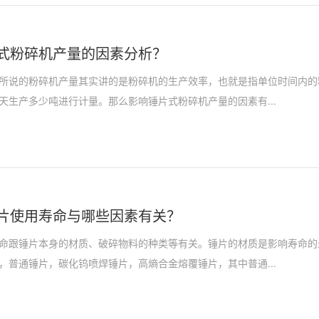
式粉碎机产量的因素分析？
所说的粉碎机产量其实讲的是粉碎机的生产效率，也就是指单位时间内的
天生产多少吨进行计量。那么影响锤片式粉碎机产量的因素有...
片使用寿命与哪些因素有关？
命跟锤片本身的材质、破碎物料的种类等有关。锤片的材质是影响寿命的
，普通锤片，碳化钨喷焊锤片，高熵合金熔覆锤片，其中普通...