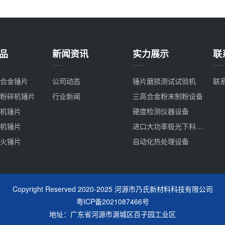
品
新闻资讯
实力展示
联
合金锤片
公司动态
锤片磨损测试试验机
联
粉碎机锤片
行业新闻
三高合金粉末制粉设备
机锤片
硬度检测仪器设备
机锤片
进口大功率极光下料设备
火锤片
自动化热处理设备
Copyright Reserved 2020-2025 河源市乃氏新材料科技有限公司
粤ICP备2021087466号
地址：广东省河源市源城区百子园工业区