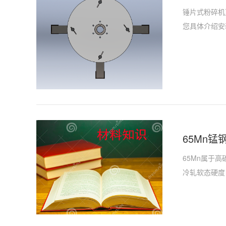
锤片式粉碎机
您具体介绍安
65Mn
65Mn属于
冷轧软态硬度：1