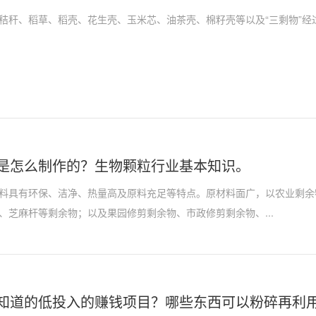
秸秆、稻草、稻壳、花生壳、玉米芯、油茶壳、棉籽壳等以及“三剩物”经
是怎么制作的？生物颗粒行业基本知识。
料具有环保、洁净、热量高及原料充足等特点。原材料面广，以农业剩余
、芝麻杆等剩余物；以及果园修剪剩余物、市政修剪剩余物、...
知道的低投入的赚钱项目？哪些东西可以粉碎再利