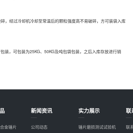
易破碎，经过冷却机冷却至常温后的颗粒强度高不易破碎，方可装袋入库
装，可包装为25KG、50KG及吨包袋包装，之后入库存放进行销
品
新闻资讯
实力展示
联
合金锤片
公司动态
锤片磨损测试试验机
联