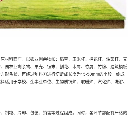
。原材料面广，以农业剩余物如：稻草、玉米杆、棉花杆、油菜杆、麦
物、园林业剩余物、果壳、锯末、刨花、木屑、竹屑、竹粉、建筑模板
形条状，再经过刮料刀进行切断成长度为15-50mm的小段，终成
燃料适用于学校、企事业单位、生物质锅炉、取暖炉、汽化炉、洗浴、
干、制粒、冷却、包装、销售等过程组成。同时，各环节都配有严格的