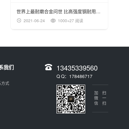
世界上最耐磨合金问世 比高强度钢耐用100倍
2021-06-24
1000+27 阅读
20
13435339560
系我们
Q Q：178486717
系方式
加微信
扫一扫