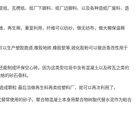
皮纸、瓦楞纸、纸厂下脚料、纸厂边脚料、以及各种造纸厂废料、造
维，再生棉，重复利用，纤维可以纺纱，做无纺布，做大棚保温棉
可以生产塑胶跑道
,
橡胶地砖
,
橡胶垫等
,
硫化胶粉可以做沥青改性用于
还能制成环保空心砖。因为这类型垃圾中含有混凝土以及砖瓦之类的
规格的砂石骨料。
造成颗粒 最后当做再生料再卖给塑料厂，就可以再次利用了。
代替常使用的砂子。聚合物混凝土本身用聚合物树脂代替水泥作为粘合