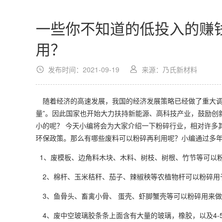
一些你不知道的低投入的赚
用？
发布时间：2021-09-19
来源：乃氏新材料
随着经济的高速发展，我国的经济发展策略已经做了重大调
量”。因此国家也开始大力扶持新能源、高科技产业，鼓励创
小的呢？ 今天小编将会为大家介绍一下粉碎行业，相对许多
环保政策。那么有哪些废料可以粉碎再利用呢？小编通过多
1、废模板、边角料木块、木料、树枝、树根、竹节等可以
2、棉杆、玉米秸秆、茄子、辣椒秧等农植物杆可以粉碎用
3、鱼骨头、畜禽小骨、 蛋壳、虾脚蟹壳等可以粉碎用来
4、废中空玻璃胶条条上面含有大量的玻璃，橡胶，以及
4-