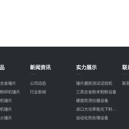
品
新闻资讯
实力展示
联
合金锤片
公司动态
锤片磨损测试试验机
联
粉碎机锤片
行业新闻
三高合金粉末制粉设备
机锤片
硬度检测仪器设备
机锤片
进口大功率极光下料设备
火锤片
自动化热处理设备