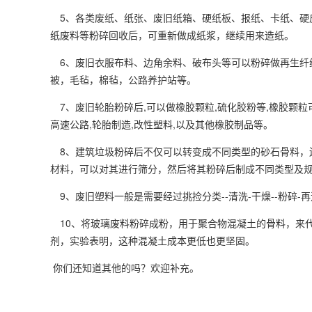
5、各类废纸、纸张、废旧纸箱、硬纸板、报纸、卡纸、硬
纸废料等粉碎回收后，可重新做成纸浆，继续用来造纸。
6、废旧衣服布料、边角余料、破布头等可以粉碎做再生纤
被，毛毡，棉毡，公路养护站等。
7、废旧轮胎粉碎后
,
可以做橡胶颗粒
,
硫化胶粉等
,
橡胶颗粒
高速公路
,
轮胎制造
,
改性塑料
,
以及其他橡胶制品等。
8、建筑垃圾粉碎后不仅可以转变成不同类型的砂石骨料，
材料，可以对其进行筛分，然后将其粉碎后制成不同类型及
9、废旧塑料一般是需要经过挑捡分类
--
清洗
-
干燥
--
粉碎
-
再
10、将玻璃废料粉碎成粉，用于聚合物混凝土的骨料，来
剂，实验表明，这种混凝土成本更低也更坚固。
你们还知道其他的吗？欢迎补充。